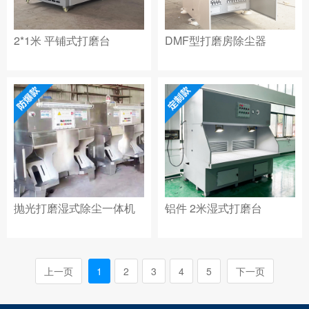
2*1米 平铺式打磨台
DMF型打磨房除尘器
抛光打磨湿式除尘一体机
铝件 2米湿式打磨台
上一页
1
2
3
4
5
下一页