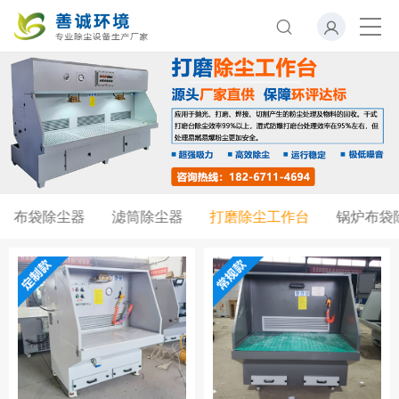
布袋除尘器
滤筒除尘器
打磨除尘工作台
锅炉布袋