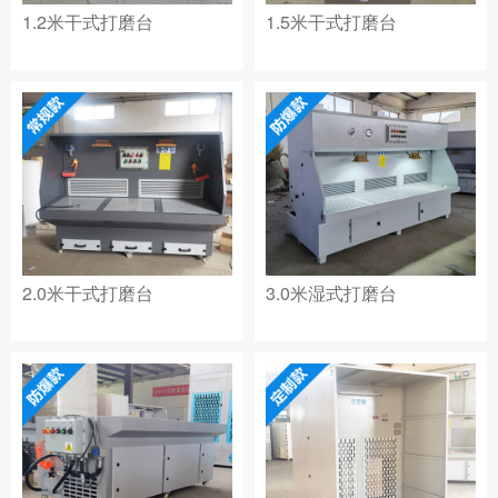
1.2米干式打磨台
1.5米干式打磨台
2.0米干式打磨台
3.0米湿式打磨台